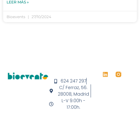
LEER MÁS »
Bioevents
27/10/2024
624 247 297
C/ Ferraz, 56.
28008, Madrid
L-V 9:00h -
17:00h.