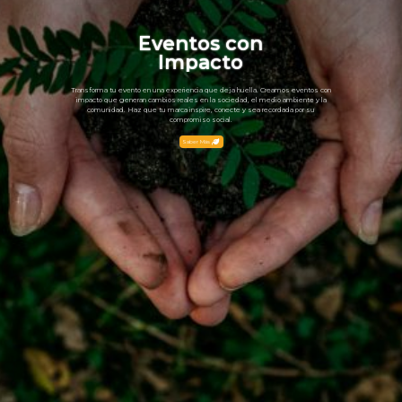
Eventos
con
Impacto
Transforma
tu
evento
en
una
experiencia
que
deja
huella.
Creamos
eventos
con
impacto
que
generan
cambios
reales
en
la
sociedad,
el
medio
ambiente
y
la
comunidad.
Haz
que
tu
marca
inspire,
conecte
y
sea
recordada
por
su
compromiso
social.
Saber Más