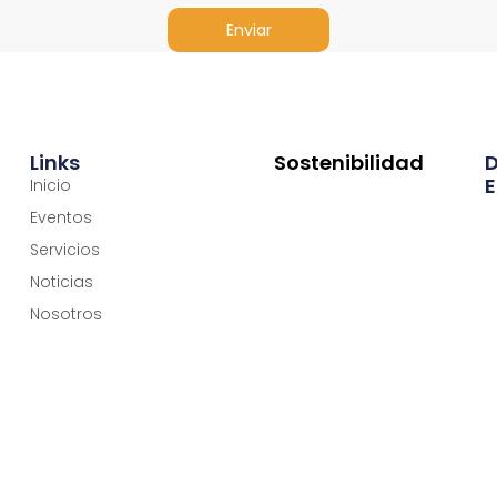
Enviar
Links
Sostenibilidad
E
Inicio
Eventos
Servicios
Noticias
Nosotros