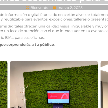
Bioevents
marzo 2, 2025
de información digital fabricado en cartón alveolar totalmen
 reutilizable para eventos, exposiciones, talleres o presenta
tems digitales ofrecen una calidad visual inigualable y muy o
n un foco de atención con el que interactuar en tu evento o
io BIAL para sus oficinas.
que sorprenderás a tu público
.