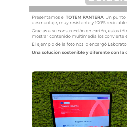
Presentamos el
TOTEM PANTERA
. Un punto 
desmontaje, muy resistente y 100% reciclable y
Gracias a su construcción en cartón, estos tó
mostrar contenido multimedia los convierte e
El ejemplo de la foto nos lo encargó Laborator
Una solución sostenible y diferente con la 